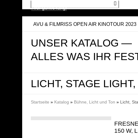
Auf der Suche nach dem Kino?
Hier geht's lang!
AVU & FILMRISS OPEN AIR KINOTOUR 2023
UNSER KATALOG —
ALLES WAS IHR FES
LICHT, STAGE LIGHT,
SIE SIND HIER
Startseite
»
Katalog
»
Bühne, Licht und Ton
»
Licht, St
FRESNE
150 W, 