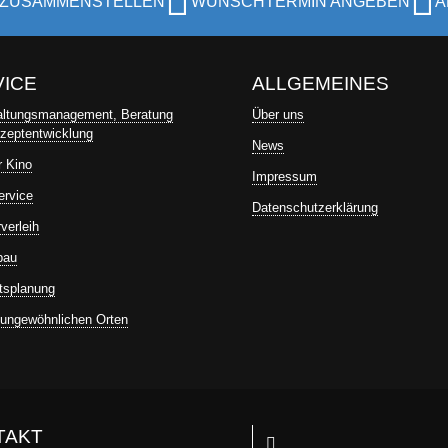
 ZUSAMMENSTELLEN
WUNSCHTERMIN ANGEBEN
A
VICE
ALLGEMEINES
altungsmanagement, Beratung
Über uns
zeptentwicklung
News
r Kino
Impressum
ervice
Datenschutzerklärung
verleih
bau
tsplanung
 ungewöhnlichen Orten
TAKT