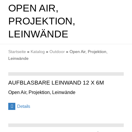
OPEN AIR,
PROJEKTION,
LEINWÄNDE
SIE SIND HIER
Startseite
»
Katalog
»
Outdoor
»
Open Air, Projektion,
Leinwände
AUFBLASBARE LEINWAND 12 X 6M
Open Air, Projektion, Leinwände
Details