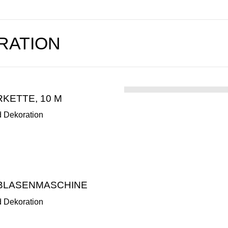
RATION
RKETTE, 10 M
d Dekoration
BLASENMASCHINE
d Dekoration