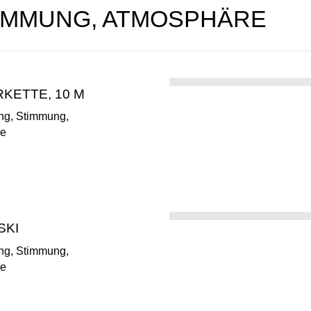
IMMUNG, ATMOSPHÄRE
RKETTE, 10 M
ng, Stimmung,
re
SKI
ng, Stimmung,
re