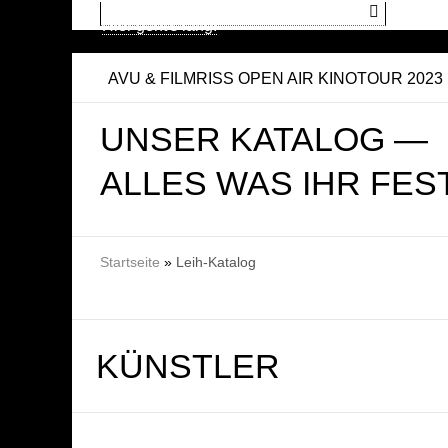
Auf der Suche nach dem Kino?
Hier geht's lang!
AVU & FILMRISS OPEN AIR KINOTOUR 2023
UNSER KATALOG —
ALLES WAS IHR FES
SIE SIND HIER
Startseite
»
Leih-Katalog
KÜNSTLER