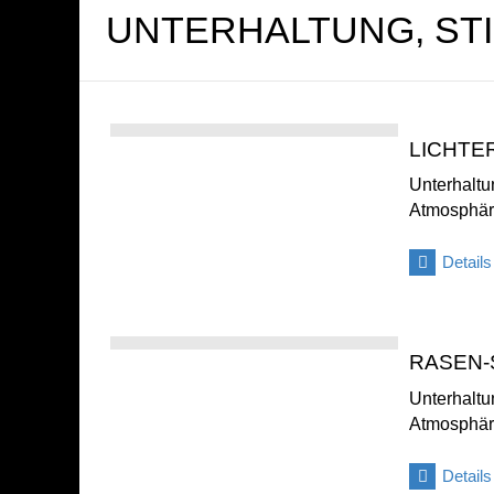
UNTERHALTUNG, ST
LICHTE
Unterhaltu
Atmosphä
Details
RASEN-
Unterhaltu
Atmosphä
Details